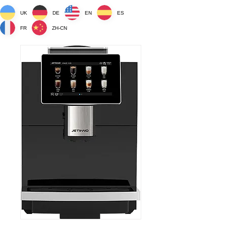
UK
DE
EN
ES
FR
ZH-CN