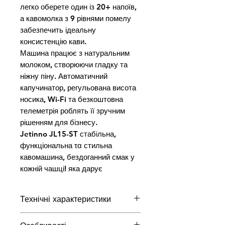
легко оберете один із 20+ напоїв, 
а кавомолка з 9 рівнями помелу 
забезпечить ідеальну 
консистенцію кави.

Машина працює з натуральним 
молоком, створюючи гладку та 
ніжну піну. Автоматичний 
капучинатор, регульована висота 
носика, Wi-Fi та безкоштовна 
телеметрія роблять її зручним 
рішенням для бізнесу.

Jetinno JL15-ST стабільна, 
функціональна τα стильна 
кавомашина, бездоганний смак у 
кожній чашці! яка дарує
Технічні характеристики
Габарити
300x440x490