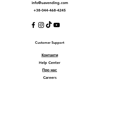
info@uavending.com
+38-044-468-4245
Customer Support
Контакти
Help Center
Про нас
Careers
Policy
Shipping & Returns
Terms & Conditions
Payment Methods
FAQ
© 2026 Company Liberty Ukraine