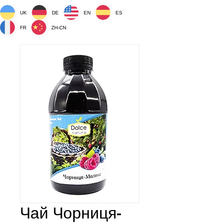
UK
DE
EN
ES
FR
ZH-CN
Чай Чорниця-