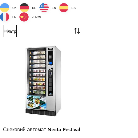
UK
DE
EN
ES
FR
ZH-CN
Фільтр
Снековий автомат Necta Festival