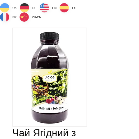
UK
DE
EN
ES
FR
ZH-CN
Чай Ягідний з