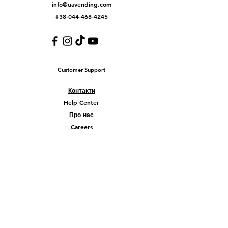
info@uavending.com
+38-044-468-4245
Customer Support
Контакти
Help Center
Про нас
Careers
Policy
Shipping & Returns
Terms & Conditions
Payment Methods
FAQ
© 2026 Company Liberty Ukraine