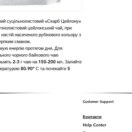
вий суцільнолистовий «Скарб Цейлону» 
пнолистовий цейлонський чай, при 
настій насиченого рубінового кольору з 
ерпким смаком.

мую енергію протягом дня. Для 
кого чорного байхового чаю 
ьміть 2-3 г чаю на 150-200 мл. Залийте 
ературою 80-90° С та почекайте 5 
Customer Support
Контакти
Help Center