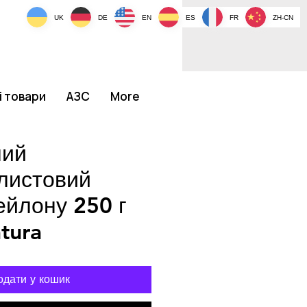
UK
DE
EN
ES
FR
ZH-CN
і товари
АЗС
More
ний
листовий
ейлону 250 г
tura
одати у кошик