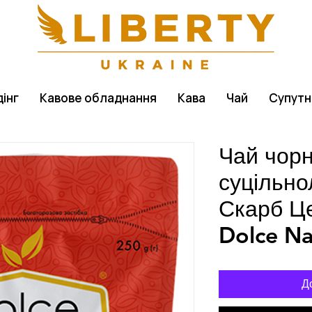
інг
Кавове обладнання
Кава
Чай
Супутн
Чай чор
суцільно
Скарб Ц
Dolce Na
Д