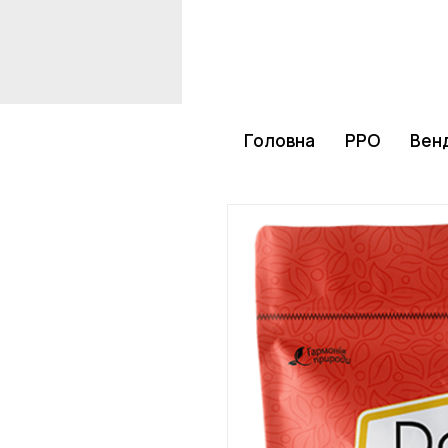
Головна
РРО
Венд