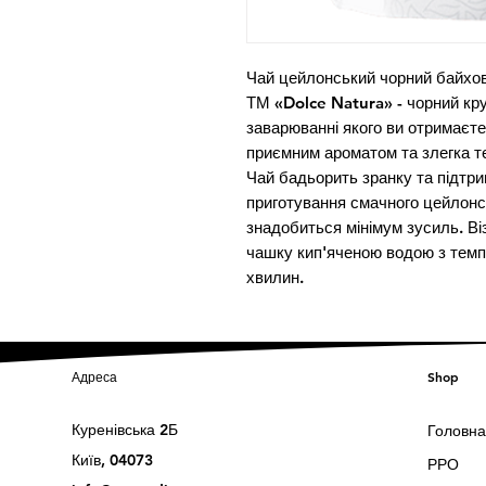
Чай цейлонський чорний байхо
ТМ «Dolce Natura» - чорний кру
заварюванні якого ви отримаєте 
приємним ароматом та злегка т
Чай бадьорить зранку та підтри
приготування смачного цейлонсь
знадобиться мінімум зусиль. Віз
чашку кип'яченою водою з темп
хвилин.
Адреса
Shop
Куренівська 2Б
Головна
Київ, 04073
РРО