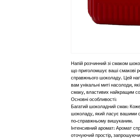
Напій розчинний зі смаком шокол
що приголомшує ваші смакові 
справжнього шоколаду. Цей напі
вам унікальні миті насолоди, які
смаку, властивих найкращим сор
Основні особливості:

Багатий шоколадний смак: Коже
шоколаду, який ласує вашими см
по-справжньому вишуканим.

Інтенсивний аромат: Аромат сп
оточуючий простір, запрошуючи 