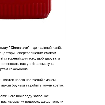
аду "Cioccolato" - це чарівний напій, 
рецептори неперевершеним смаком 
й створений для того, щоб дарувати 
 переносять вас у світ аромату та 
там какао-бобів.

н ковток напою насичений смаком 
акові бруньки та робить кожен ковток 
равжнього шоколаду заповнює 
вас на смачну подорож, ще до того, як 