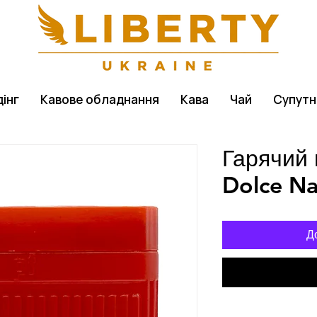
інг
Кавове обладнання
Кава
Чай
Супутн
Гарячий
Dolce Na
Д