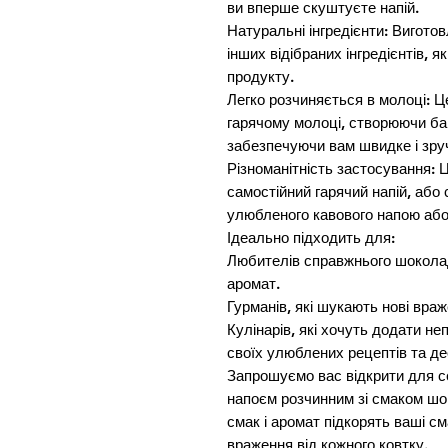
ви вперше скуштуєте напій.

Натуральні інгредієнти: Виготов
інших відібраних інгредієнтів, я
продукту.

Легко розчиняється в молоці: Це
гарячому молоці, створюючи бага
забезпечуючи вам швидке і зруч
Різноманітність застосування: 
самостійний гарячий напій, або
улюбленого кавового напою або
Ідеально підходить для:

Любителів справжнього шоколаду
аромат.

Гурманів, які шукають нові враж
Кулінарів, які хочуть додати н
своїх улюблених рецептів та дес
Запрошуємо вас відкрити для се
напоєм розчинним зі смаком шо
смак і аромат підкорять ваші см
враження від кожного ковтку.