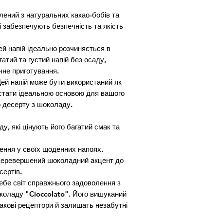
лений з натуральних какао-бобів та 
кі забезпечують безпечність та якість 
й напій ідеально розчиняється в 
тий та густий напій без осаду, 
не приготування.

Цей напій може бути використаний як 
 стати ідеальною основою для вашого 
 десерту з шоколаду.

, які цінують його багатий смак та 
ення у своїх щоденних напоях.

еперевершений шоколадний акцент до 
ертів.

бе світ справжнього задоволення з 
коладу "Cioccolato". Його вишуканий 
акові рецептори й залишать незабутні 