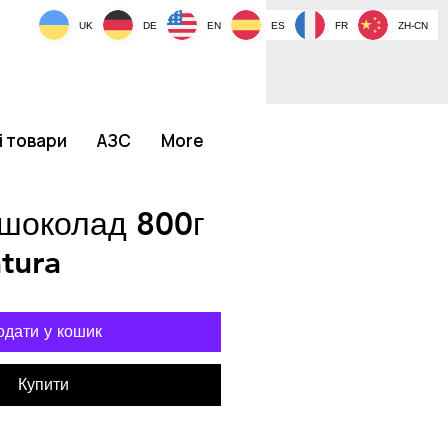
UK
DE
EN
ES
FR
ZH-CN
і товари
АЗС
More
 шоколад 800г
tura
одати у кошик
Купити