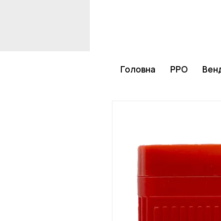
Головна
РРО
Венд