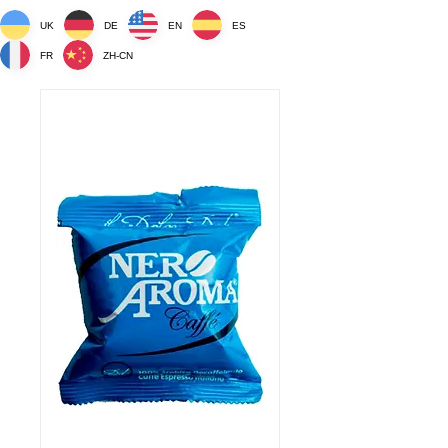
UK
DE
EN
ES
FR
ZH-CN