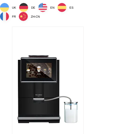
UK
DE
EN
ES
FR
ZH-CN