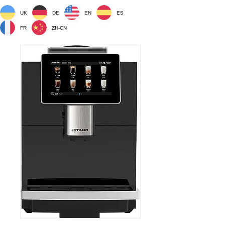
UK
DE
EN
ES
FR
ZH-CN