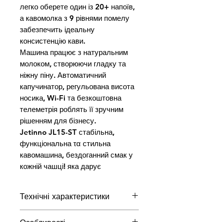
легко оберете один із 20+ напоїв, 
а кавомолка з 9 рівнями помелу 
забезпечить ідеальну 
консистенцію кави.

Машина працює з натуральним 
молоком, створюючи гладку та 
ніжну піну. Автоматичний 
капучинатор, регульована висота 
носика, Wi-Fi та безкоштовна 
телеметрія роблять її зручним 
рішенням для бізнесу.

Jetinno JL15-ST стабільна, 
функціональна τα стильна 
кавомашина, бездоганний смак у 
кожній чашці! яка дарує
Технічні характеристики
Габарити
300x440x490