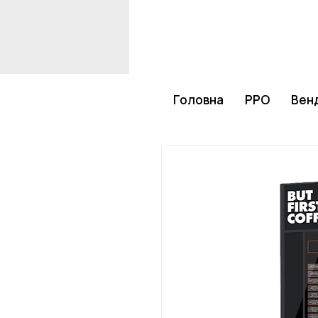
Головна
РРО
Венд