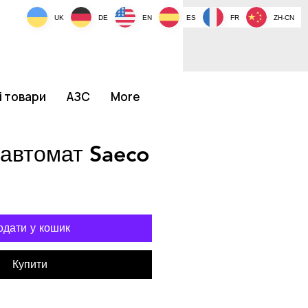
UK
DE
EN
ES
FR
ZH-CN
і товари
АЗС
More
 автомат Saeco
одати у кошик
Купити