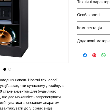
Технічні характер
Габарити (ШхВх
Особливості
мм
Комплектація
Вага нетто, кг
Додаткові матері
Колір
Інструкція з експ
Напруга, В /
Презентор
Живлення, Гц
Споживча
потужність, Вт
лодних напоїв. Новітні технології
укції, а завдяки сучасному дизайну, з
Місткість
0 стане акцентом для будь-якого
контейнера для
м, що дає можливість запропонувати
кави в зернах, к
омбінуватися зі снековим апаратом
завантажувати до 5 різних видів
Місткість