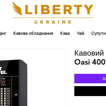
інг
Кавове обладнання
Кава
Чай
Супутн
Кавовий
Oasi 400
Д