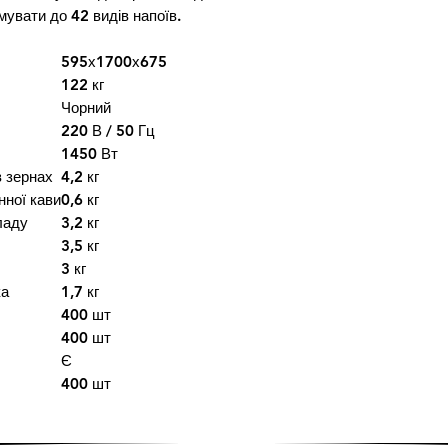
мувати до 42 видів напоїв.
контейнера для
води, л
595х1700х675
122 кг
Об'єм контейне
Чорний
для жмиху, порц
220 В / 50 Гц
1450 Вт
Керування
в зернах
4,2 кг
нної кави
0,6 кг
Програмне мен
ладу
3,2 кг
3,5 кг
Потужність за
3 кг
годину:
ка
1,7 кг
Еспресо
400 шт
Американо
400 шт
Капучино
Є
400 шт