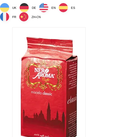
UK
DE
EN
ES
FR
ZH-CN