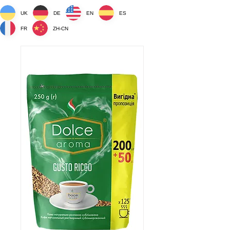
UK
DE
EN
ES
FR
ZH-CN