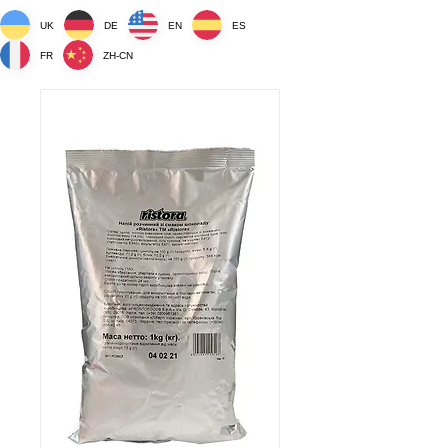
UK
DE
EN
ES
FR
ZH-CN