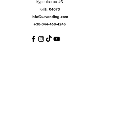
Куренівська 2Б
Київ, 04073
info@uavending.com
+38-044-468-4245
Customer Support
Контакти
Help Center
Про нас
Careers
Policy
Shipping & Returns
Terms & Conditions