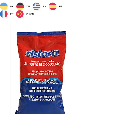
UK
DE
EN
ES
FR
ZH-CN