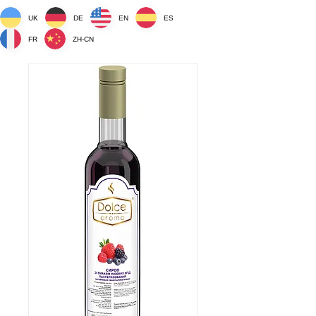
UK
DE
EN
ES
FR
ZH-CN