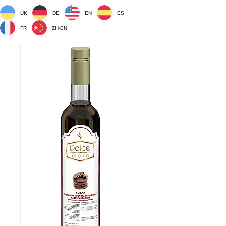
UK
DE
EN
ES
FR
ZH-CN