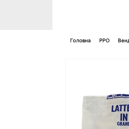
Головна
РРО
Венд