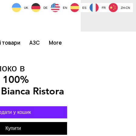
UK
DE
EN
ES
FR
ZH-CN
і товари
АЗС
More
око в
х 100%
Bianca Ristora
одати у кошик
Купити