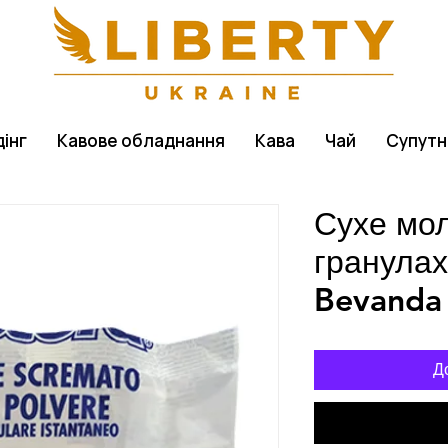
інг
Кавове обладнання
Кава
Чай
Супутн
Сухе мол
гранула
Bevanda 
Д