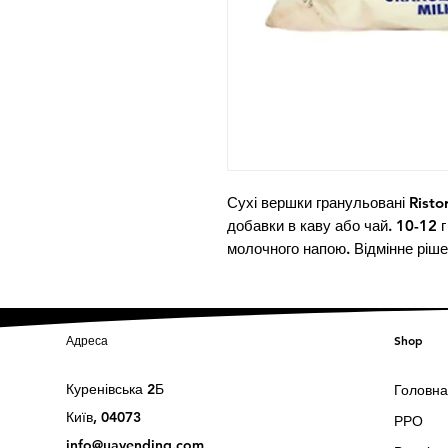
Сухі вершки гранульовані Ristora
добавки в каву або чай. 10-12 
молочного напою. Відмінне ріше
Адреса
Shop
Куренівська 2Б
Головна
Київ, 04073
РРО
info@uavending.com