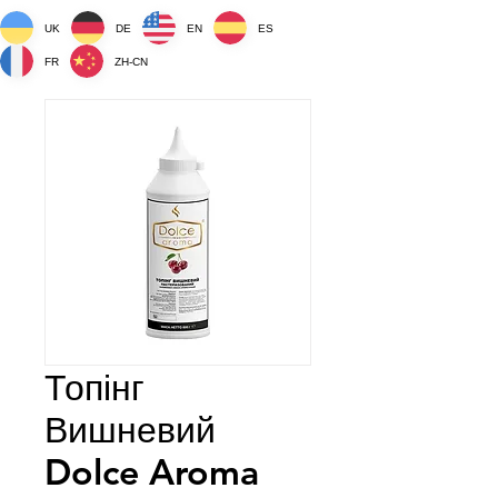
UK
DE
EN
ES
FR
ZH-CN
Топінг
Вишневий
Dolce Aroma