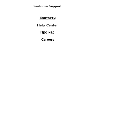
Customer Support
Контакти
Help Center
Про нас
Careers
Policy
Shipping & Returns
Terms & Conditions
Payment Methods
FAQ
© 2026 Company Liberty Ukraine