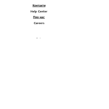
Контакти
Help Center
Про нас
Careers
Policy
Shipping & Returns
Terms & Conditions
Payment Methods
FAQ
© 2026 Company Liberty Ukraine