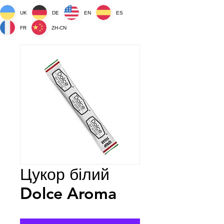
UK
DE
EN
ES
FR
ZH-CN
Цукор білий
Dolce Aroma